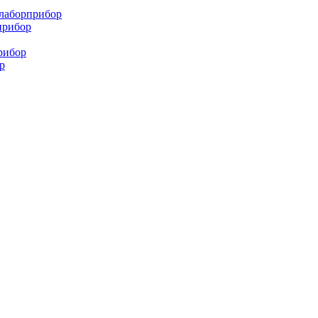
млаборприбор
прибор
рибор
р