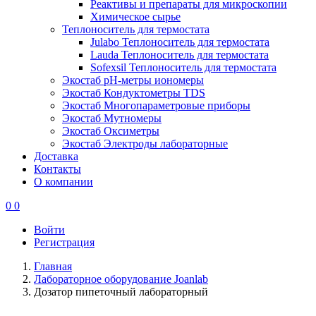
Реактивы и препараты для микроскопии
Химическое сырье
Теплоноситель для термостата
Julabo Теплоноситель для термостата
Lauda Теплоноситель для термостата
Sofexsil Теплоноситель для термостата
Экостаб pH-метры иономеры
Экостаб Кондуктометры TDS
Экостаб Многопараметровые приборы
Экостаб Мутномеры
Экостаб Оксиметры
Экостаб Электроды лабораторные
Доставка
Контакты
О компании
0
0
Войти
Регистрация
Главная
Лабораторное оборудование Joanlab
Дозатор пипеточный лабораторный