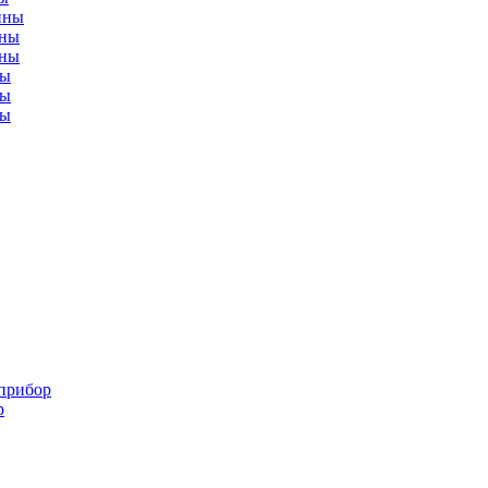
нны
нны
нны
ны
ны
ны
рприбор
р