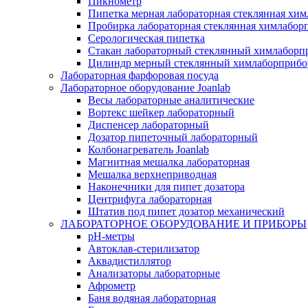
Пикнометр
Пипетка мерная лабораторная стеклянная хи
Пробирка лабораторная стеклянная химлабор
Серологическая пипетка
Стакан лабораторный стеклянный химлаборп
Цилиндр мерный стеклянный химлаборприбо
Лабораторная фарфоровая посуда
Лабораторное оборудование Joanlab
Весы лабораторные аналитические
Вортекс шейкер лабораторный
Диспенсер лабораторный
Дозатор пипеточный лабораторный
Колбонагреватель Joanlab
Магнитная мешалка лабораторная
Мешалка верхнеприводная
Наконечники для пипет дозатора
Центрифуга лабораторная
Штатив под пипет дозатор механический
ЛАБОРАТОРНОЕ ОБОРУДОВАНИЕ И ПРИБОРЫ
pH-метры
Автоклав-стерилизатор
Аквадистиллятор
Анализаторы лабораторные
Афрометр
Баня водяная лабораторная