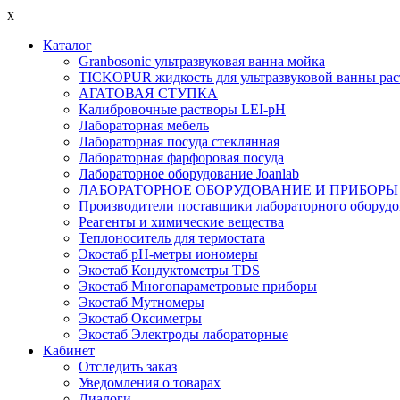
x
Каталог
Granbosonic ультразвуковая ванна мойка
TICKOPUR жидкость для ультразвуковой ванны рас
АГАТОВАЯ СТУПКА
Калибровочные растворы LEI-pH
Лабораторная мебель
Лабораторная посуда стеклянная
Лабораторная фарфоровая посуда
Лабораторное оборудование Joanlab
ЛАБОРАТОРНОЕ ОБОРУДОВАНИЕ И ПРИБОРЫ
Производители поставщики лабораторного оборудо
Реагенты и химические вещества
Теплоноситель для термостата
Экостаб pH-метры иономеры
Экостаб Кондуктометры TDS
Экостаб Многопараметровые приборы
Экостаб Мутномеры
Экостаб Оксиметры
Экостаб Электроды лабораторные
Кабинет
Отследить заказ
Уведомления о товарах
Диалоги