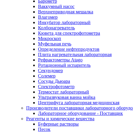
Барометр
Ваккумный насос
Верхнеприводная мешалка
Влагомер
Инкубатор лабораторный
Колбонагреватель
Кювета для спектрофотометра
Микроскоп
Муфельная печь
Определение нефтепродуктов
Плита нагревательная лабораторная
Рефрактометры Atago
Ротационный испаритель
Секундомер
Солемер
Сосуды Дьюара
Спектрофотометр
Термостат лабораторный
Ультразвуковая ванна мойка
Центрифуга лабораторная медицинская
Производители поставщики лабораторного оборудо
Лабораторное оборудование - Поставщик
Реагенты и химические вещества
Буферные растворы
Песок