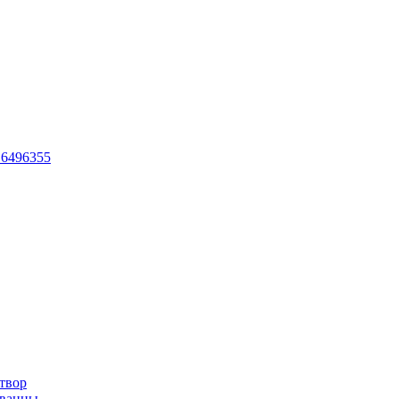
 6496355
твор
 ванны