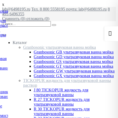
x
lab@6498195.ru
Тел. 8 800 5558195 почта: lab@6498195.ru
8
ковая
495 6496355
Сравнить (
0
)
отложить (
0
)
для
 раствор
А
оры
Каталог
Granbosonic ультразвуковая ванна мойка
Granbosonic GB ультразвуковая ванна мойка
Granbosonic GD ультразвуковая ванна мойка
овая
Granbosonic GS ультразвуковая ванна мойка
Granbosonic GT ультразвуковая ванна мойка
ование
Granbosonic GW ультразвуковая ванна мойка
Granbosonic GX ультразвуковая ванна мойка
TICKOPUR жидкость для ультразвуковой ванны
раствор
J 80 TICKOPUR жидкость для
вщики
ультразвуковой ванны
ования
R 27 TICKOPUR жидкость для
ультразвуковой ванны
ие
R 30 TICKOPUR жидкость для
ультразвуковой ванны
рмостата