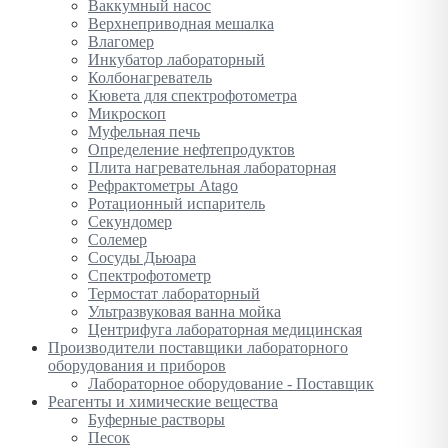
Ваккумный насос
Верхнеприводная мешалка
Влагомер
Инкубатор лабораторный
Колбонагреватель
Кювета для спектрофотометра
Микроскоп
Муфельная печь
Определение нефтепродуктов
Плита нагревательная лабораторная
Рефрактометры Atago
Ротационный испаритель
Секундомер
Солемер
Сосуды Дьюара
Спектрофотометр
Термостат лабораторный
Ультразвуковая ванна мойка
Центрифуга лабораторная медицинская
Производители поставщики лабораторного
оборудования и приборов
Лабораторное оборудование - Поставщик
Реагенты и химические вещества
Буферные растворы
Песок