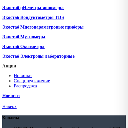
Экостаб pH-метры иономеры
Экостаб Кондуктометры TDS
Экостаб Многопараметровые приборы
Экостаб Мутномеры
Экостаб Оксиметры
Экостаб Электроды лабораторные
Акции
Новинки
Спецпредложение
Распродажа
Новости
Наверх
Контакты