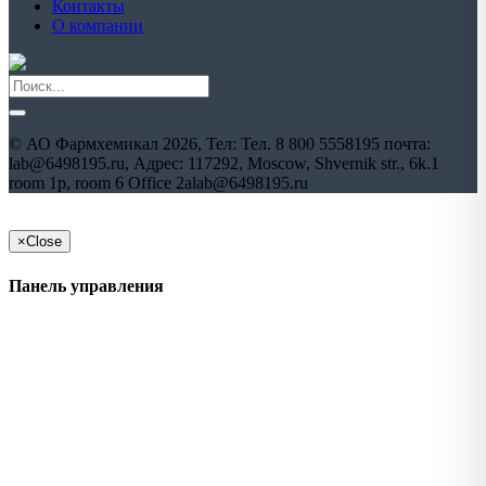
Контакты
О компании
©
АО Фармхемикал
2026, Тел:
Тел. 8 800 5558195 почта:
lab@6498195.ru
,
Адрес:
117292, Moscow, Shvernik str., 6k.1
room 1p, room 6 Office 2a
lab@6498195.ru
×
Close
Панель управления