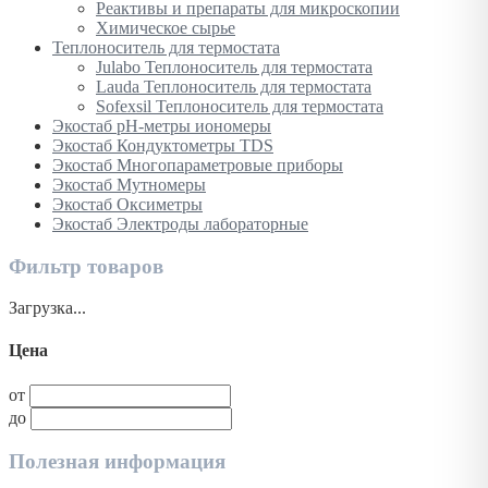
Реактивы и препараты для микроскопии
Химическое сырье
Теплоноситель для термостата
Julabo Теплоноситель для термостата
Lauda Теплоноситель для термостата
Sofexsil Теплоноситель для термостата
Экостаб pH-метры иономеры
Экостаб Кондуктометры TDS
Экостаб Многопараметровые приборы
Экостаб Мутномеры
Экостаб Оксиметры
Экостаб Электроды лабораторные
Фильтр товаров
Загрузка...
Цена
от
до
Полезная информация