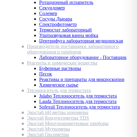
Ротационный испаритель
Секундомер
Солемер
Сосуды Дьюара
Спектрофотометр
Термостат лабораторный
Ультразвуковая ванна мойка
Центрифуга лабораторная медицинская
Производители поставщики лабораторного
оборудования и приборов
Лабораторное оборудование - Поставщик
Реагенты и химические вещества
Буферные растворы
Песок
Реактивы и препараты для микроскопии
Химическое сырье
Теплоноситель для термостата
Julabo Теплоноситель для термостата
Lauda Теплоноситель для термостата
Sofexsil Теплоноситель для термостата
Экостаб pH-метры иономеры
Экостаб Кондуктометры TDS
Экостаб Многопараметровые приборы
Экостаб Мутномеры
Экостаб Оксиметры