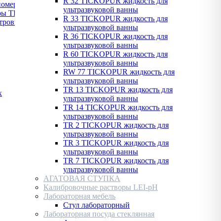
R 32 TICKOPUR жидкость для
номеры
ультразвуковой ванны
ры TDS
R 33 TICKOPUR жидкость для
тровые
ультразвуковой ванны
R 36 TICKOPUR жидкость для
ультразвуковой ванны
R 60 TICKOPUR жидкость для
ультразвуковой ванны
RW 77 TICKOPUR жидкость для
ультразвуковой ванны
TR 13 TICKOPUR жидкость для
х
ультразвуковой ванны
TR 14 TICKOPUR жидкость для
ультразвуковой ванны
TR 2 TICKOPUR жидкость для
ультразвуковой ванны
TR 3 TICKOPUR жидкость для
ультразвуковой ванны
TR 7 TICKOPUR жидкость для
ультразвуковой ванны
АГАТОВАЯ СТУПКА
Калибровочные растворы LEI-pH
Лабораторная мебель
Стул лабораторный
Лабораторная посуда стеклянная