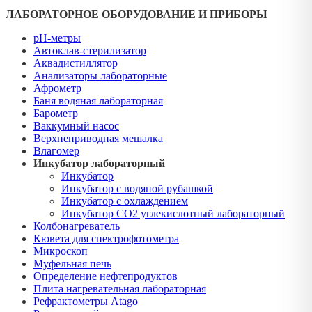
ЛАБОРАТОРНОЕ ОБОРУДОВАНИЕ И ПРИБОРЫ
pH-метры
Автоклав-стерилизатор
Аквадистиллятор
Анализаторы лабораторные
Афрометр
Баня водяная лабораторная
Барометр
Ваккумный насос
Верхнеприводная мешалка
Влагомер
Инкубатор лабораторный
Инкубатор
Инкубатор с водяной рубашкой
Инкубатор с охлаждением
Инкубатор СО2 углекислотный лабораторный
Колбонагреватель
Кювета для спектрофотометра
Микроскоп
Муфельная печь
Определение нефтепродуктов
Плита нагревательная лабораторная
Рефрактометры Atago