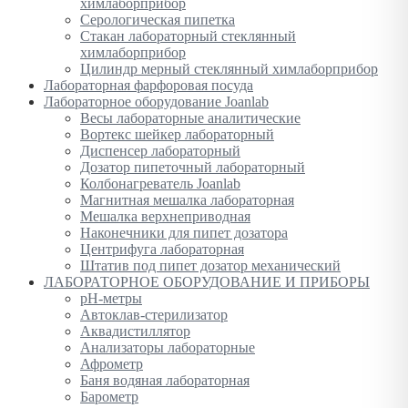
химлаборприбор
Серологическая пипетка
Стакан лабораторный стеклянный
химлаборприбор
Цилиндр мерный стеклянный химлаборприбор
Лабораторная фарфоровая посуда
Лабораторное оборудование Joanlab
Весы лабораторные аналитические
Вортекс шейкер лабораторный
Диспенсер лабораторный
Дозатор пипеточный лабораторный
Колбонагреватель Joanlab
Магнитная мешалка лабораторная
Мешалка верхнеприводная
Наконечники для пипет дозатора
Центрифуга лабораторная
Штатив под пипет дозатор механический
ЛАБОРАТОРНОЕ ОБОРУДОВАНИЕ И ПРИБОРЫ
pH-метры
Автоклав-стерилизатор
Аквадистиллятор
Анализаторы лабораторные
Афрометр
Баня водяная лабораторная
Барометр