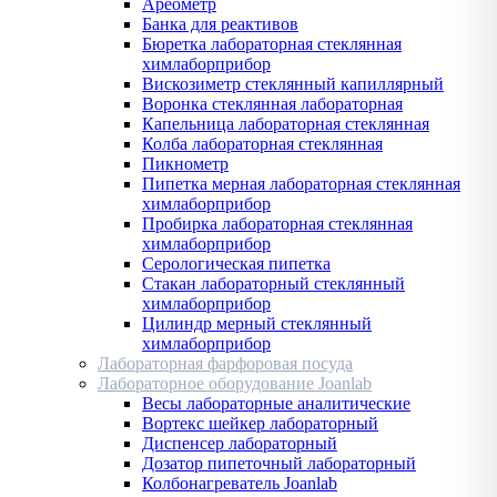
Ареометр
Банка для реактивов
Бюретка лабораторная стеклянная
химлаборприбор
Вискозиметр стеклянный капиллярный
Воронка стеклянная лабораторная
Капельница лабораторная стеклянная
Колба лабораторная стеклянная
Пикнометр
Пипетка мерная лабораторная стеклянная
химлаборприбор
Пробирка лабораторная стеклянная
химлаборприбор
Серологическая пипетка
Стакан лабораторный стеклянный
химлаборприбор
Цилиндр мерный стеклянный
химлаборприбор
Лабораторная фарфоровая посуда
Лабораторное оборудование Joanlab
Весы лабораторные аналитические
Вортекс шейкер лабораторный
Диспенсер лабораторный
Дозатор пипеточный лабораторный
Колбонагреватель Joanlab