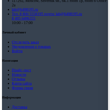
117292, Moscow, Shvernik str., 6k.1 room 1p, room 6 Office
2a
lab@6498195.ru
Тел. 8 800 5558195 почта: lab@6498195.ru
8 495 6496355
10:00 - 17:00
Личный кабинет
Отследить заказ
Уведомления о товарах
Войти
Навигация
Прайс-лист
Новости
Отзывы
Карта сайта
Форма связи
Информация
Доставка