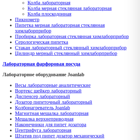
Колба лабораторная
Колба мерная стеклянная лабораторная
Колба плоскодонная
Пикнометр
Пипетка мерная лабораторная стеклянная
химлаборприбор
Пробирка лабораторная стеклянная химлаборприбор
Серологическая пипетка
Стакан лабораторный стеклянный химлаборприбор
Цилиндр мерный стеклянный химлаборприбор
Лабораторная фарфоровая посуда
Лабораторное оборудование Joanlab
Весы лабораторные аналитические
Вортекс шейкер лабораторный
Диспенсер лабораторный
Дозатор пипеточный лабораторный
Колбонагреватель Joanlab
Магнитная мешалка лабораторная
Мешалка верхнеприводная
Наконечники для пипет дозатора
Центрифуга лабораторная
Штатив под пипет дозатор механический