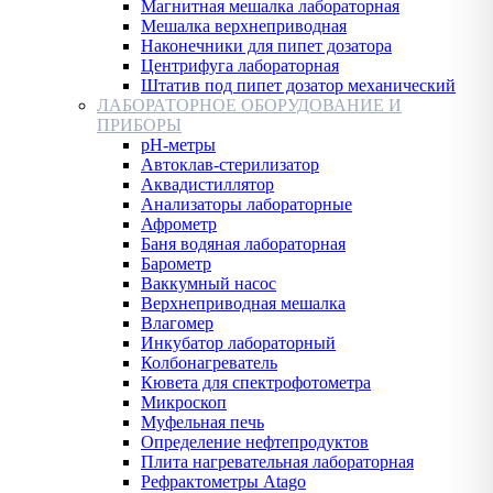
Магнитная мешалка лабораторная
Мешалка верхнеприводная
Наконечники для пипет дозатора
Центрифуга лабораторная
Штатив под пипет дозатор механический
ЛАБОРАТОРНОЕ ОБОРУДОВАНИЕ И
ПРИБОРЫ
pH-метры
Автоклав-стерилизатор
Аквадистиллятор
Анализаторы лабораторные
Афрометр
Баня водяная лабораторная
Барометр
Ваккумный насос
Верхнеприводная мешалка
Влагомер
Инкубатор лабораторный
Колбонагреватель
Кювета для спектрофотометра
Микроскоп
Муфельная печь
Определение нефтепродуктов
Плита нагревательная лабораторная
Рефрактометры Atago